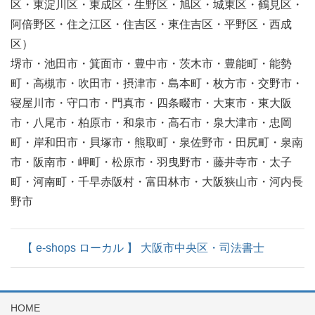
区・東淀川区・東成区・生野区・旭区・城東区・鶴見区・
阿倍野区・住之江区・住吉区・東住吉区・平野区・西成
区）
堺市・池田市・箕面市・豊中市・茨木市・豊能町・能勢
町・高槻市・吹田市・摂津市・島本町・枚方市・交野市・
寝屋川市・守口市・門真市・四条畷市・大東市・東大阪
市・八尾市・柏原市・和泉市・高石市・泉大津市・忠岡
町・岸和田市・貝塚市・熊取町・泉佐野市・田尻町・泉南
市・阪南市・岬町・松原市・羽曳野市・藤井寺市・太子
町・河南町・千早赤阪村・富田林市・大阪狭山市・河内長
野市
【 e-shops ローカル 】 大阪市中央区・司法書士
HOME