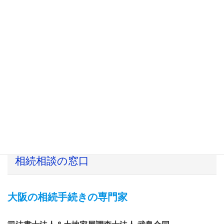
作成
遺産継承
生前贈与
家族信託
土地建物の
土地の境界線
財産の登記全般
測量
確認
※税に関しても提携の専門家と協力し、一括して進めてい
ます。丸ごとお任せください。
相続相談の窓口
大阪の相続手続きの専門家